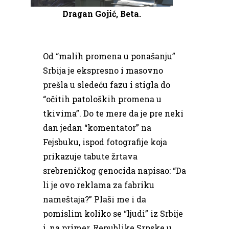
Dragan Gojić, Beta.
Od “malih promena u ponašanju”
Srbija je ekspresno i masovno
prešla u sledeću fazu i stigla do
“očitih patoloških promena u
tkivima”. Do te mere da je pre neki
dan jedan “komentator” na
Fejsbuku, ispod fotografije koja
prikazuje tabute žrtava
srebreničkog genocida napisao: “Da
li je ovo reklama za fabriku
nameštaja?” Plaši me i da
pomislim koliko se “ljudi” iz Srbije
i, na primer, Republike Srpske u