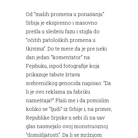
Od “malih promena u ponašanju”
Srbija je ekspresno i masovno
prešla u sledeću fazu i stigla do
“očitih patoloških promena u
tkivima”. Do te mere da je pre neki
dan jedan “komentator” na
Fejsbuku, ispod fotografije koja
prikazuje tabute žrtava
srebreničkog genocida napisao: “Da
li je ovo reklama za fabriku
nameštaja?” Plaši me i da pomislim
koliko se “ljudi” iz Srbije i, na primer,
Republike Srpske u sebi ili na sav
glas nasmejalo ovoj monstruoznoj
“domišljatosti”. Da li se mržnjom