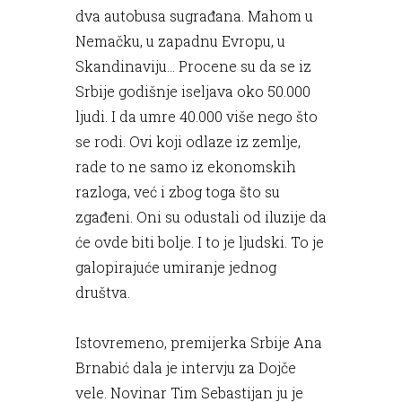
dva autobusa sugrađana. Mahom u
Nemačku, u zapadnu Evropu, u
Skandinaviju… Procene su da se iz
Srbije godišnje iseljava oko 50.000
ljudi. I da umre 40.000 više nego što
se rodi. Ovi koji odlaze iz zemlje,
rade to ne samo iz ekonomskih
razloga, već i zbog toga što su
zgađeni. Oni su odustali od iluzije da
će ovde biti bolje. I to je ljudski. To je
galopirajuće umiranje jednog
društva.
Istovremeno, premijerka Srbije Ana
Brnabić dala je intervju za Dojče
vele. Novinar Tim Sebastijan ju je