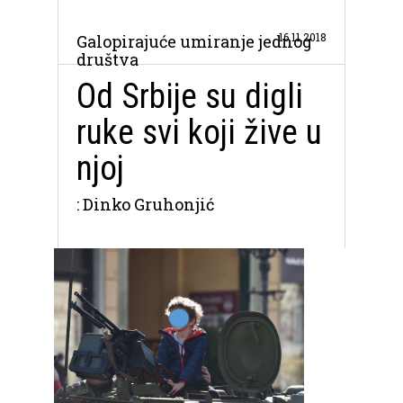
16.11.2018
Galopirajuće umiranje jednog
društva
Od Srbije su digli
ruke svi koji žive u
njoj
: Dinko Gruhonjić