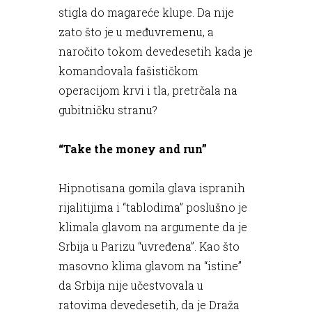
stigla do magareće klupe. Da nije
zato što je u međuvremenu, a
naročito tokom devedesetih kada je
komandovala fašističkom
operacijom krvi i tla, pretrčala na
gubitničku stranu?
“Take the money and run”
Hipnotisana gomila glava ispranih
rijalitijima i “tablodima” poslušno je
klimala glavom na argumente da je
Srbija u Parizu “uvređena”. Kao što
masovno klima glavom na “istine”
da Srbija nije učestvovala u
ratovima devedesetih, da je Draža