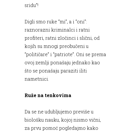
sridu”!
Digli smo ruke “mi”, a i “oni”:
raznorazni kriminalci i ratni
profiteri, ratni zločinci i slični, od
kojih su mnogi preobučeni u
“političare” i “patriote”. Oni se prema
ovoj zemlji ponašaju jednako kao
što se ponašaju paraziti iliti
nametnici.
Ruže na tenkovima
Da se ne udubljujemo previše u
biološku nauku, kojoj nismo vični,
za prvu pomoć pogledajmo kako