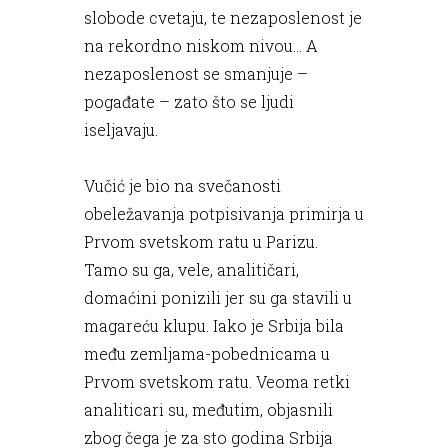
slobode cvetaju, te nezaposlenost je
na rekordno niskom nivou… A
nezaposlenost se smanjuje –
pogađate – zato što se ljudi
iseljavaju.
Vučić je bio na svečanosti
obeležavanja potpisivanja primirja u
Prvom svetskom ratu u Parizu.
Tamo su ga, vele, analitičari,
domaćini ponizili jer su ga stavili u
magareću klupu. Iako je Srbija bila
među zemljama-pobednicama u
Prvom svetskom ratu. Veoma retki
analiticari su, međutim, objasnili
zbog čega je za sto godina Srbija