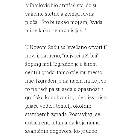
Mihailović bio antifašista, da su
vakcine štetne a zemlja ravna
ploča… Što bi rekao moj sin, “sviđa
mi se kako ne razmišljaš…”
U Novom Sadu su “svečano otvorili”
novi i, naravno, “najveći u Srbiji”
šoping mol. Izgrađen je u širem
centru grada, tamo gde mu mesto
nije. Izgrađen je na način na koji se
to ne radi pa su sada u opasnosti i
gradska kanalizacija, i deo izvorišta
pijaće vode, i temelji okolnih
stambenih zgrada. Postavljaju se
uobičajena pitanja na koja nema
zvaničnih odgovora: ko je uzeo