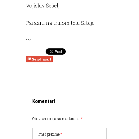
Vojislav Šešelj.
Paraziti na trulom telu Srbije…
-->
Send mail
Komentari
Obavezna polja su markirana
*
Ime i prezime
*