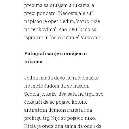
precima sa oružjem u rukama, a
preci ponosni. “Nedostajale su”,
napisao je opet Nedim, “samo ruže
na tenkovima”. Kao 1991. kada su
ispraćani u “oslobađanje” Vukovara.
Fotografisanje s oružjem u
rukama
Jedna mlada devojka iz Nemačke
ne može čudom da se načudi.
Sedela je, kaže, dva sata na trgu, sve
čekajući da se pojave kolone
antiratnih demonstranata i da
prekriju trg. Nije se pojavio niko.
Htela je onda ona sama da ode i da