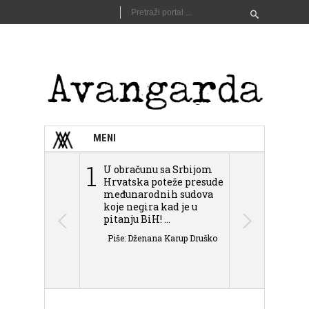
MENI
1
2
U obračunu sa Srbijom
Sarajevo n
Hrvatska poteže presude
Schmidta,
međunarodnih sudova
podjele Bi
koje negira kad je u
antisemit
pitanju BiH! ...
islamofobije
Piše: Dženana Karup Druško
Piše: Dženan