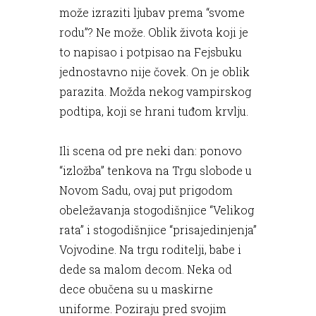
može izraziti ljubav prema “svome
rodu”? Ne može. Oblik života koji je
to napisao i potpisao na Fejsbuku
jednostavno nije čovek. On je oblik
parazita. Možda nekog vampirskog
podtipa, koji se hrani tuđom krvlju.
Ili scena od pre neki dan: ponovo
“izložba” tenkova na Trgu slobode u
Novom Sadu, ovaj put prigodom
obeležavanja stogodišnjice “Velikog
rata” i stogodišnjice “prisajedinjenja”
Vojvodine. Na trgu roditelji, babe i
dede sa malom decom. Neka od
dece obučena su u maskirne
uniforme. Poziraju pred svojim