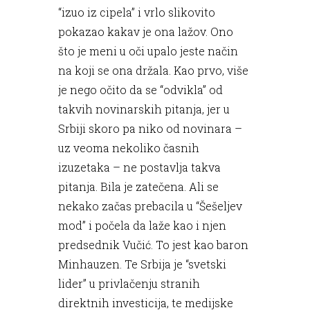
“izuo iz cipela” i vrlo slikovito
pokazao kakav je ona lažov. Ono
što je meni u oči upalo jeste način
na koji se ona držala. Kao prvo, više
je nego očito da se “odvikla” od
takvih novinarskih pitanja, jer u
Srbiji skoro pa niko od novinara –
uz veoma nekoliko časnih
izuzetaka – ne postavlja takva
pitanja. Bila je zatečena. Ali se
nekako začas prebacila u “Šešeljev
mod” i počela da laže kao i njen
predsednik Vučić. To jest kao baron
Minhauzen. Te Srbija je “svetski
lider” u privlačenju stranih
direktnih investicija, te medijske