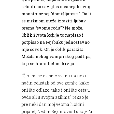
sebi ili na sav glas nasmejalo ovoj
monstruoznoj “domišljatosti”. Da li
se mržnjom može izraziti ljubav
prema “svome rodu”? Ne može.
Oblik života koji je to napisao i
potpisao na Fejsbuku jednostavno
nije čovek. On je oblik parazita.
Možda nekog vampirskog podtipa,
koji se hrani tuđom krvlju.
“Čini mi se da smo svi mi na neki
način odustali od ove zemlje, kako
oni što odlaze, tako i oni što ostaju
ovde ali u svojim azilima”, rekao je
pre neki dan moj veoma lucidni
prijatelj Nedim Sejdinović. I ubo je “u