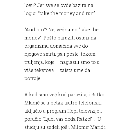
lovu? Jer sve se ovde bazira na
logici “take the money and run”.
“And run”? Ne, već samo “take the
money”. Pošto paraziti ostaju na
organizmu domaćina sve do
njegove smrti, pa i posle, tokom
truljenja, koje – naglasili smo to u
više tekstova – zaista ume da
potraje.
A kad smo već kod parazita, i Ratko
Mladić se u petak ujutro telefonski
uključio u program Hepi televizije i
poručio “Ljubi vas deda Ratko!”… U
studiju su sedeli još i Milomir Marić i