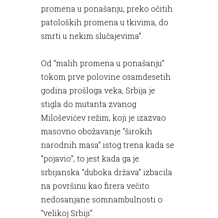
promena u ponašanju, preko očitih
patoloških promena u tkivima, do
smrti u nekim slučajevima”.
Od “malih promena u ponašanju”
tokom prve polovine osamdesetih
godina prošloga veka, Srbija je
stigla do mutanta zvanog
Miloševićev režim, koji je izazvao
masovno obožavanje “širokih
narodnih masa” istog trena kada se
“pojavio”, to jest kada ga je
srbijanska “duboka država” izbacila
na površinu kao firera večito
nedosanjane somnambulnosti o
“velikoj Srbiji”.