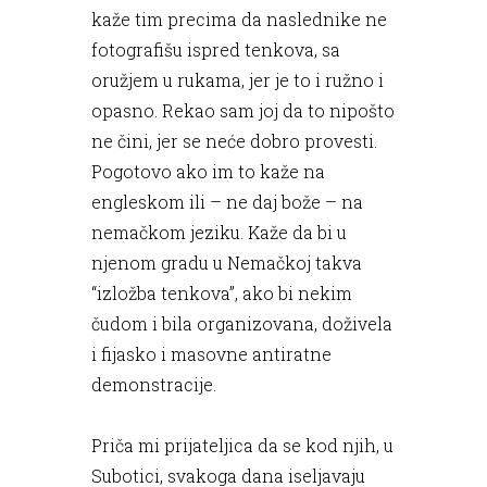
kaže tim precima da naslednike ne
fotografišu ispred tenkova, sa
oružjem u rukama, jer je to i ružno i
opasno. Rekao sam joj da to nipošto
ne čini, jer se neće dobro provesti.
Pogotovo ako im to kaže na
engleskom ili – ne daj bože – na
nemačkom jeziku. Kaže da bi u
njenom gradu u Nemačkoj takva
“izložba tenkova”, ako bi nekim
čudom i bila organizovana, doživela
i fijasko i masovne antiratne
demonstracije.
Priča mi prijateljica da se kod njih, u
Subotici, svakoga dana iseljavaju