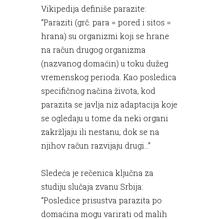
Vikipedija definiše parazite:
“Paraziti (grč. para = pored i sitos =
hrana) su organizmi koji se hrane
na račun drugog organizma
(nazvanog domaćin) u toku dužeg
vremenskog perioda. Kao posledica
specifičnog načina života, kod
parazita se javlja niz adaptacija koje
se ogledaju u tome da neki organi
zakržljaju ili nestanu, dok se na
njihov račun razvijaju drugi…”
Sledeća je rečenica ključna za
studiju slučaja zvanu Srbija:
“Posledice prisustva parazita po
domaćina mogu varirati od malih