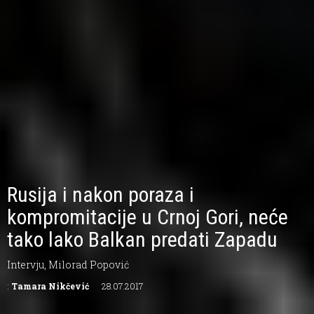
Rusija i nakon poraza i
kompromitacije u Crnoj Gori, neće
tako lako Balkan predati Zapadu
Intervju, Milorad Popović
:
Tamara Nikčević
28.07.2017