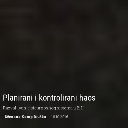
Planirani i kontrolirani haos
Razvaljivanje sigurnosnog sistema u BiH
:
Dženana Karup Druško
16.10.2016